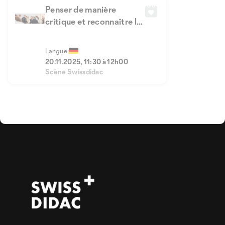
Penser de manière
critique et reconnaître les
fake news
Langue:
20.11.2025, 11:30 à 12h00
Scène Swissdidac