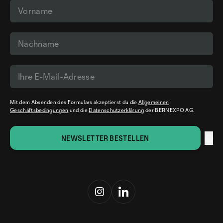
Bildung
11:00
11:00
Das fahrende To
wie Digitalisier
Demokratisieru
11:30
Panel-Diskussion
Kritisches Denken und
Fake News erkennen
Mit dem Absenden des Formulars akzeptierst du die
Allgemeinen
Geschäftsbedingungen
und die
Datenschutzerklärung
der BERNEXPO AG.
12:00
12:00
Keynote
12:00
Deine eigene Le
Demokratie braucht
in Minuten mit KI
Bildung – Gesellschaft
und Schule gemeinsam
gefordert
13:00
Keynote
13:00
13:00