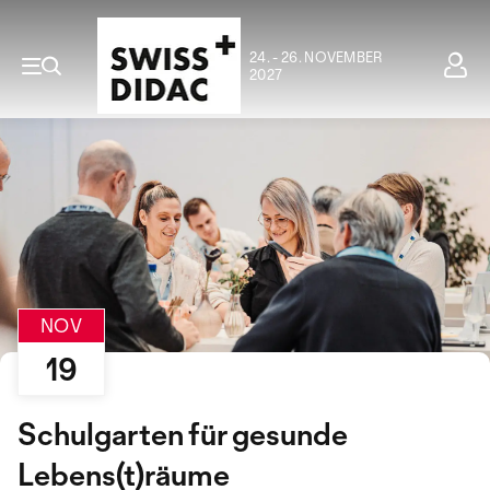
24. - 26. NOVEMBER
2027
NOV
19
Schulgarten für gesunde
Lebens(t)räume