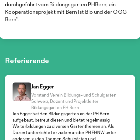
durchgeführt vom Bildungsgarten PHBern; ein
Kooperationsprojekt mit Bern ist Bio und der OGG
Bern“.
Referierende
Jan Egger
Vorstand Verein Bildungs- und Schulgärten
Schweiz, Dozent und Projektleiter
Bildungsgarten PH Bern
Jan Egger hat den Bildungsgarten an der PH Bern
MariAnne Widmer
Steven Rosa
aufgebaut, betreut diesen und bietet regelmässig
Projektleitung Bildung Stiftsgarten
Wissenschaftlicher Mitarbeiter „Bern ist Bio“
Weiterbildungen zu diversen Gartenthemen an. Als
MariAnne Widmer gestaltet lebendige Bildungsprojekte
Steven Rosa ist Projektmitarbeiter des kantonalen
bei der Oekonomisch Gemeinnützigen Gesellschaft Bern
Dozent unterrichtet er zudem an der PH FHNW unter
Projekts „Berner Bio-Offensive 2025“
(OGG Bern) sowie Netpathie
anderem zu den Themen Schulgärten und